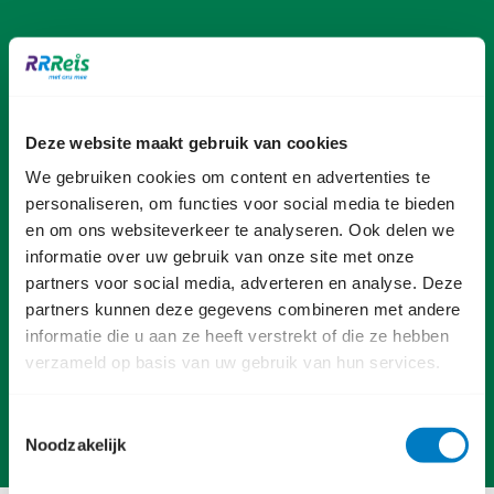
In- en uitchecken zoals jij
wilt
Deze website maakt gebruik van cookies
We gebruiken cookies om content en advertenties te
Straks kun je via OVPay in heel Nederland in- en
personaliseren, om functies voor social media te bieden
uitchecken zoals jij dat wilt. Niet alleen met je
en om ons websiteverkeer te analyseren. Ook delen we
OV-chipkaart, maar ook met je bankpas, credit
informatie over uw gebruik van onze site met onze
card, mobiel, of smartwatch! Zo hoef je nooit
partners voor social media, adverteren en analyse. Deze
meer je saldo te laden en ben je altijd klaar om
partners kunnen deze gegevens combineren met andere
te reizen. makkelijk en flexibel dus. Meer weten?
informatie die u aan ze heeft verstrekt of die ze hebben
verzameld op basis van uw gebruik van hun services.
Hoe werkt OVpay?
Toestemmingsselectie
Noodzakelijk