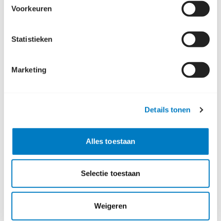
Voorkeuren
Statistieken
Marketing
Details tonen
Handige links
Alles toestaan
Store en social
Reizen
Selectie toestaan
Plan je reis
Lijnen en dienstregeling
Weigeren
Haltes en tijden